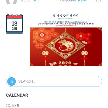
Author:
admin
Categories:
News
|
Tags:
13
2월
CALENDAR
2026 8월