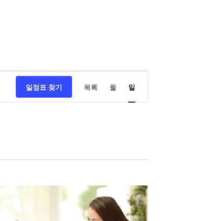
이
일정표 찾기
목록
월
일
벤
트
뷰
탐
색